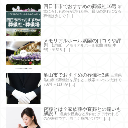
四日市市でおすすめの葬儀社16選
家
族にもしもの時が訪れた時、最期の別れになる
葬儀は少しで […]
メモリアルホール紫蘭の口コミや評
判
【詳細】 メモリアルホール紫蘭 住所[本
部]：〒518- […]
亀山市でおすすめの葬儀社3選
三重県
亀山市で葬儀社を探すと、検索エンジンだけで
も6社～11社が […]
密葬とは？家族葬や直葬との違いも
解説！
遺族や親族など身内だけで行われる
のが密葬です。同じく身内だけで行 […]