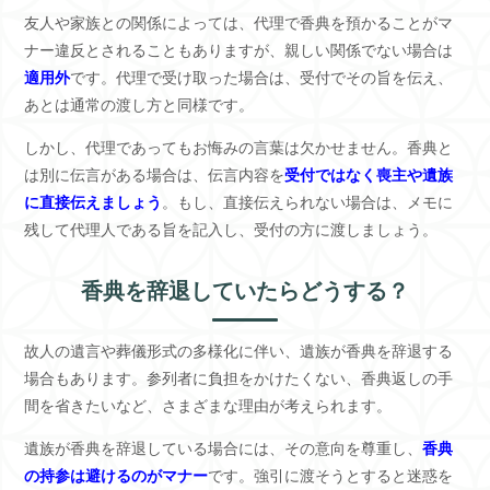
友人や家族との関係によっては、代理で香典を預かることがマ
ナー違反とされることもありますが、親しい関係でない場合は
適用外
です。代理で受け取った場合は、受付でその旨を伝え、
あとは通常の渡し方と同様です。
しかし、代理であってもお悔みの言葉は欠かせません。香典と
は別に伝言がある場合は、伝言内容を
受付ではなく喪主や遺族
に直接伝えましょう
。もし、直接伝えられない場合は、メモに
残して代理人である旨を記入し、受付の方に渡しましょう。
香典を辞退していたらどうする？
故人の遺言や葬儀形式の多様化に伴い、遺族が香典を辞退する
場合もあります。参列者に負担をかけたくない、香典返しの手
間を省きたいなど、さまざまな理由が考えられます。
遺族が香典を辞退している場合には、その意向を尊重し、
香典
の持参は避けるのがマナー
です。強引に渡そうとすると迷惑を