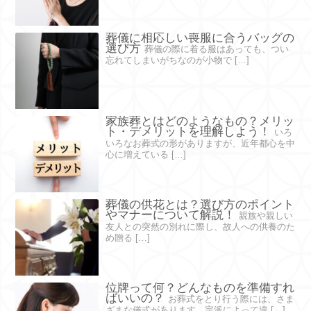
葬儀に相応しい喪服に合うバッグの
選び方
葬儀の際に着る服はあっても、つい
忘れてしまいがちなのが小物で […]
家族葬とはどのようなもの？メリッ
ト・デメリットを理解しよう！
いろ
いろなお葬式の形がありますが、近年都心を中
心に増えている […]
葬儀の供花とは？選び方のポイント
やマナーについて解説！
親族や親しい
友人との突然の別れに際し、故人への供養のた
め贈る […]
位牌って何？どんなものを準備すれ
ばいいの？
お葬式をとり行う際には、さま
ざまな儀式があります。宗派によって違 […]