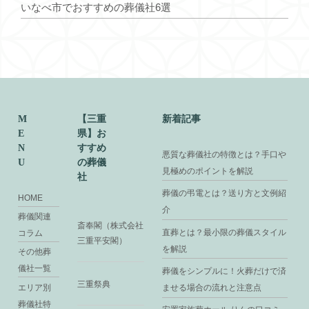
いなべ市でおすすめの葬儀社6選
M
【三重
新着記事
E
県】お
N
すすめ
悪質な葬儀社の特徴とは？手口や
U
の葬儀
見極めのポイントを解説
社
葬儀の弔電とは？送り方と文例紹
HOME
介
葬儀関連
斎奉閣（株式会社
直葬とは？最小限の葬儀スタイル
コラム
三重平安閣）
を解説
その他葬
儀社一覧
葬儀をシンプルに！火葬だけで済
三重祭典
エリア別
ませる場合の流れと注意点
葬儀社特