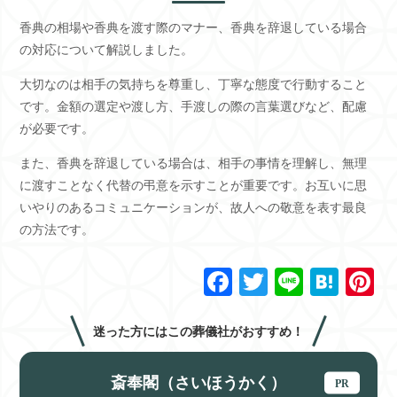
香典の相場や香典を渡す際のマナー、香典を辞退している場合
の対応について解説しました。
大切なのは相手の気持ちを尊重し、丁寧な態度で行動すること
です。金額の選定や渡し方、手渡しの際の言葉選びなど、配慮
が必要です。
また、香典を辞退している場合は、相手の事情を理解し、無理
に渡すことなく代替の弔意を示すことが重要です。お互いに思
いやりのあるコミュニケーションが、故人への敬意を表す最良
の方法です。
F
T
Li
H
P
a
wi
n
at
n
c
tt
e
e
e
迷った方にはこの葬儀社がおすすめ！
e
er
n
e
斎奉閣（さいほうかく）
b
a
st