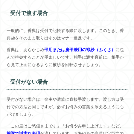
受付で渡す場合
一般的に、香典は受付で記帳する際に渡します。このとき、香
典袋をそのまま取り出すのはマナー違反です。
香典は、あらかじめ
弔用または慶弔兼用の袱紗（ふくさ）
に包
んで持参することが望ましいです。相手に渡す直前に、相手か
ら見て正面になるように袱紗を回転させましょう。
受付がない場合
受付がない場合は、喪主や遺族に直接手渡します。渡し方は受
付での方法と同じですが、必ずお悔みの言葉を添えるように心
がけましょう。
「この度はご愁傷さまです」「お悔やみ申し上げます」など、
簡潔で誠実な表現
が適しています。お悔やみの言葉は定型文で