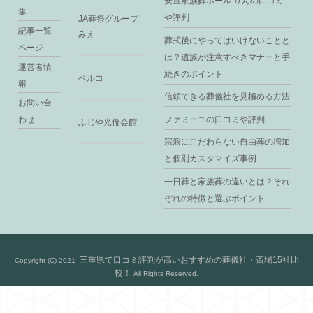
安置家族葬ホール りんの口コミ
集
や評判
JA葬祭グループ
記事一覧
みえ
葬式後にやってはいけないことと
ページ
は？遺族が注意すべきマナーと手
運営者情
続きのポイント
ベルコ
報
信頼できる葬儀社を見極める方法
お問い合
ファミーユの口コミや評判
わせ
ふじや光倫会館
宗派にこだわらない自由葬の増加
と個別カスタマイズ事例
一日葬と家族葬の違いとは？それ
ぞれの特徴と選ぶポイント
三重県で口コミ評判が高いおすすめの葬儀社・斎場15社比
Copyright (C) 2021
較！
All Rights Reserved.