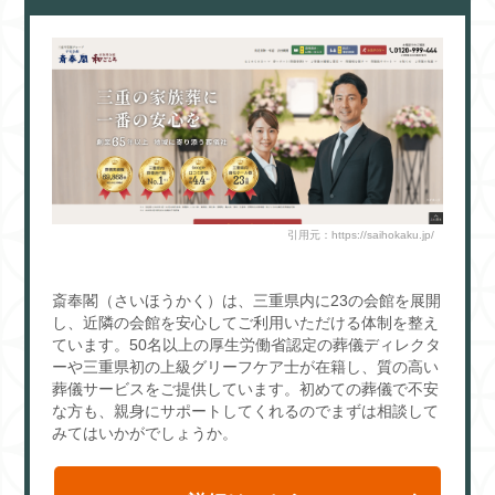
o
o
k
引用元：https://saihokaku.jp/
斎奉閣（さいほうかく）は、三重県内に23の会館を展開
し、近隣の会館を安心してご利用いただける体制を整え
ています。50名以上の厚生労働省認定の葬儀ディレクタ
ーや三重県初の上級グリーフケア士が在籍し、質の高い
葬儀サービスをご提供しています。初めての葬儀で不安
な方も、親身にサポートしてくれるのでまずは相談して
みてはいかがでしょうか。